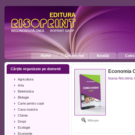
Home
Despre noi
Noutăţi
Colecţ
Cărţile organizate pe domenii
Economia Co
Ioana-Nicolet
Agricultura
Arta
Beletristica
Biologie
Carte pentru copii
Casa noastra
Chimie
Măreşte
Drept
Ecologie
Economie