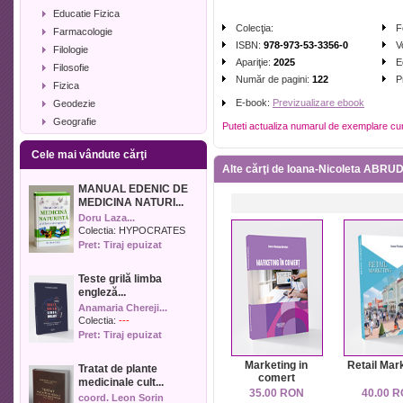
Educatie Fizica
Colecţia:
F
Farmacologie
ISBN:
978-973-53-3356-0
V
Filologie
Apariţie:
2025
E
Filosofie
Număr de pagini:
122
P
Fizica
E-book:
Previzualizare ebook
Geodezie
Geografie
Puteti actualiza numarul de exemplare cu
Geologie
Cele mai vândute cărţi
Industrie alimentara
Alte cărţi de Ioana-Nicoleta ABR
Informatica
MANUAL EDENIC DE
Istorie
MEDICINA NATURI...
Istorie literara
Doru Laza...
Lexicologie
Colectia:
HYPOCRATES
Pret: Tiraj epuizat
Management
Marketing
Teste grilă limba
Matematica
engleză...
Media
Anamaria Chereji...
Medicina umana
Colectia:
---
Pret: Tiraj epuizat
Medicina veterinara
Memorialistica
Marketing in
Retail Mar
Tratat de plante
Muzica
comert
medicinale cult...
Pedagogie
35.00 RON
40.00 
coord. Leon Sorin