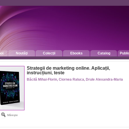
oi
Noutăţi
Colecţii
Ebooks
Catalog
Publi
Strategii de marketing online. Aplicații,
instrucțiuni, teste
Băcilă Mihai-Florin, Ciornea Raluca, Drule Alexandra-Maria
Măreşte