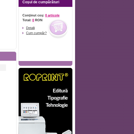
Coşul de cumpărături
Conţinut coş:
0 articole
Total:
0
RON
Detalii
Cum cumpăr?