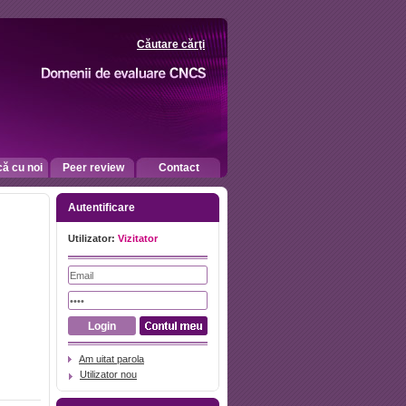
Căutare cărţi
că cu noi
Peer review
Contact
Autentificare
Utilizator:
Vizitator
Am uitat parola
Utilizator nou