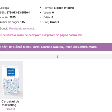
Colecţia:
Format:
E-book integral
ISBN:
978-973-53-3530-4
Volum:
0
Apariţie:
2025
Ediţia:
0
Număr de pagini:
145
Preţ:
Gratuit
E-book:
Previzualizare ebook
eti actualiza numarul de exemplare cumparate din pagina cosului dvs.
e cărţi de Băcilă Mihai-Florin, Ciornea Raluca, Drule Alexandra-Maria
1
Cercetări de
marketing –
Aplicații, Studii
Gratuit