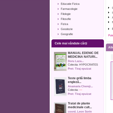
Educatie Fizica
Farmacologie
Filologie
Filosofie
Fizica
Geodezie
Geografie
Put
Geologie
Cele mai vândute cărţi
Industrie alimentara
Alt
Informatica
MANUAL EDENIC DE
Istorie
MEDICINA NATURI...
Istorie literara
Doru Laza...
Lexicologie
Colectia:
HYPOCRATES
Pret: Tiraj epuizat
Management
Marketing
Teste grilă limba
Matematica
engleză...
Media
Anamaria Chereji...
Medicina umana
Colectia:
---
Pret: Tiraj epuizat
Medicina veterinara
Memorialistica
Tratat de plante
Muzica
medicinale cult...
Pedagogie
coord. Leon Sorin