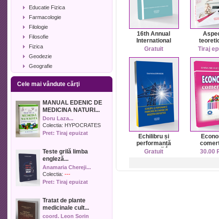
Educatie Fizica
Farmacologie
Filologie
16th Annual
Aspe
Filosofie
International
teoreti
Fizica
Conference on
practice 
Gratuit
Tiraj ep
Economics and
contabil
Geodezie
Business
IFN-ur
Geografie
CHALLENGES IN
THE
Geologie
CARPATHIAN
Cele mai vândute cărţi
Industrie alimentara
BASIN
Informatica
MANUAL EDENIC DE
Istorie
MEDICINA NATURI...
Istorie literara
Doru Laza...
Lexicologie
Colectia:
HYPOCRATES
Pret: Tiraj epuizat
Management
Echilibru și
Econo
performanță
comert
Marketing
financiară în
Teste grilă limba
Gratuit
30.00
Matematica
companii din
engleză...
industria
Media
Anamaria Chereji...
energetică
Medicina umana
Colectia:
---
Pret: Tiraj epuizat
Medicina veterinara
Memorialistica
Tratat de plante
Muzica
medicinale cult...
Pedagogie
coord. Leon Sorin