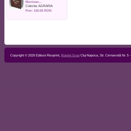
Muntean...
Politica
Colectia:
AGRARIA
Psihologie
Pret: 100.00 RON
Sociologie
Sport
Stiinta si tehnica
Teologie / Religie
Turism
Zootehnie
Copyright © 2026 Editura Risoprint,
Roprint Grup
Cluj-Napoca, Str. Cernavodă Nr. 5 -