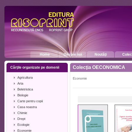
Home
Despre noi
Noutăţi
Colecţ
Colecţia OECONOMICA
Cărţile organizate pe domenii
Agricultura
Economie
Arta
Beletristica
Biologie
Carte pentru copii
Casa noastra
Chimie
Drept
Ecologie
Economie