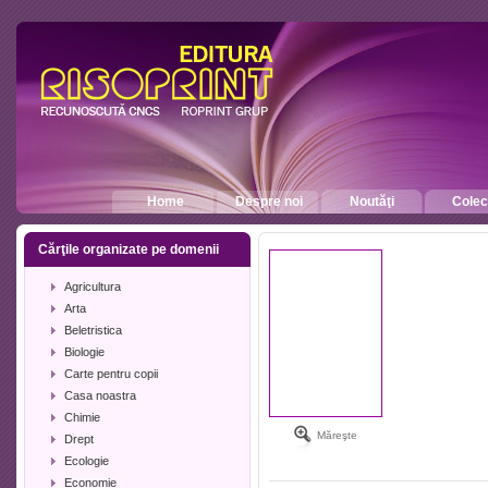
Home
Despre noi
Noutăţi
Colecţ
Cărţile organizate pe domenii
Agricultura
Arta
Beletristica
Biologie
Carte pentru copii
Casa noastra
Chimie
Măreşte
Drept
Ecologie
Economie