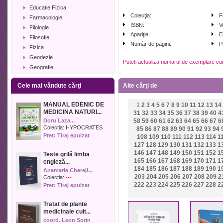
Educatie Fizica
Colecţia:
F
Farmacologie
ISBN:
V
Filologie
Apariţie:
E
Filosofie
Număr de pagini:
P
Fizica
Geodezie
Puteti actualiza numarul de exemplare cu
Geografie
Geologie
Cele mai vândute cărţi
Alte cărţi de
Industrie alimentara
Informatica
MANUAL EDENIC DE
1
2
3
4
5
6
7
8
9
10
11
12
13
14
Istorie
MEDICINA NATURI...
31
32
33
34
35
36
37
38
39
40
4
Istorie literara
Doru Laza...
58
59
60
61
62
63
64
65
66
67
6
Lexicologie
Colectia:
HYPOCRATES
85
86
87
88
89
90
91
92
93
94
Pret: Tiraj epuizat
108
109
110
111
112
113
114
1
Management
127
128
129
130
131
132
133
1
Marketing
146
147
148
149
150
151
152
1
Teste grilă limba
Matematica
165
166
167
168
169
170
171
1
engleză...
Media
184
185
186
187
188
189
190
1
Anamaria Chereji...
203
204
205
206
207
208
209
2
Medicina umana
Colectia:
---
222
223
224
225
226
227
228
2
Pret: Tiraj epuizat
Medicina veterinara
Memorialistica
Tratat de plante
Muzica
medicinale cult...
Pedagogie
coord. Leon Sorin