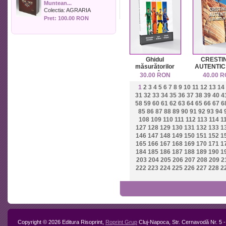
Muntean...
Politica
Colectia:
AGRARIA
Psihologie
Pret: 100.00 RON
Sociologie
Sport
Stiinta si tehnica
Teologie / Religie
Ghidul
CRESTI
Turism
măsurătorilor
AUTENTIC
moderne în sport
NECLIN
Zootehnie
30.00 RON
40.00 
1
2
3
4
5
6
7
8
9
10
11
12
13
14
31
32
33
34
35
36
37
38
39
40
4
58
59
60
61
62
63
64
65
66
67
6
85
86
87
88
89
90
91
92
93
94
108
109
110
111
112
113
114
1
127
128
129
130
131
132
133
1
146
147
148
149
150
151
152
1
165
166
167
168
169
170
171
1
184
185
186
187
188
189
190
1
203
204
205
206
207
208
209
2
222
223
224
225
226
227
228
2
Copyright © 2026 Editura Risoprint,
Roprint Grup
Cluj-Napoca, Str. Cernavodă Nr. 5 -